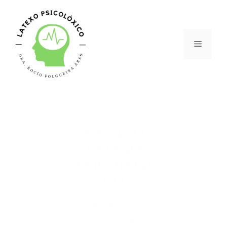
CENTRO
LATEXO
PSICOLÓXI
CO
Nº Reg. Sanitario:
C-015-004455